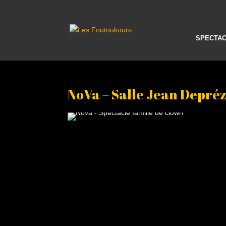
SPECTA
NoVa – Salle Jean Depré